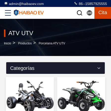
admin@haibaoev.com
86--15857925555
Cita
ATV UTV
>
>
Inicio
Productos
Porcelana ATV UTV
Categorías