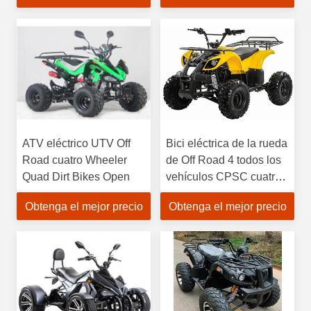
eléctricos
ATV eléctrico UTV Off
Bici eléctrica de la rueda
Road cuatro Wheeler
de Off Road 4 todos los
Quad Dirt Bikes Open
vehículos CPSC cuatro
Wheeler Off Road del
Obtenga el mejor precio
Obtenga el mejor precio
terreno