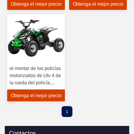
Obtenga el mejor precio
Obtenga el mejor precio
el montar de los policías
motorizados de Utv 4 de
la rueda del policía
motorizado 4 de 48v Off
Obtenga el mejor precio
Road 4 eléctrico
1
Contactos