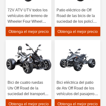
72V ATV UTV todos los
Patio eléctrico de Off
vehículos del terreno de
Road de las bicis de la
Wheeler Four Wheel
suciedad de los policías
Drive All del terreno 4
motorizados de Off Road
Obtenga el mejor precio
Obtenga el mejor precio
ATV UTV 4
Bici de cuatro ruedas
Bici eléctrica del patio
Utv Off Road de la
de Atv Off Road de los
suciedad del transporte
vehículos del pasajero
asegurando los
ATV UTV Off Road
Obtenga el mejor precio
Obtenga el mejor precio
vehículos de Off Road