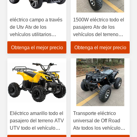
eléctrico campo a través
1500W eléctrico todo el
de Utv Atv de los
pasajero Atv de los
vehículos utilitarios
vehículos del terreno
eléctricos de 72V ATV
todo el vehículo del
Obtenga el mejor precio
Obtenga el mejor precio
UTV
terreno
Eléctrico amarillo todo el
Transporte eléctrico
pasajero del terreno ATV
universal de Off Road
UTV todo el vehículo
Atv todos los vehículos
utilitario del terreno
de Off Road del terreno